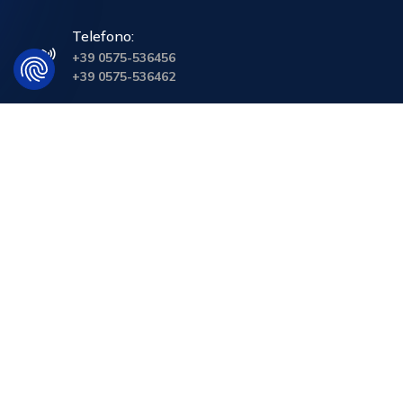
Telefono:
+39 0575-536456
+39 0575-536462
Policy
Politica del sistema di gestione integrato EHSQ
Conflict Minerals Policy
Politica Anti-Corruzione
Dichiarazione REACH
Codice Etico
Bilancio di sostenibilità 2021
Whistleblowing