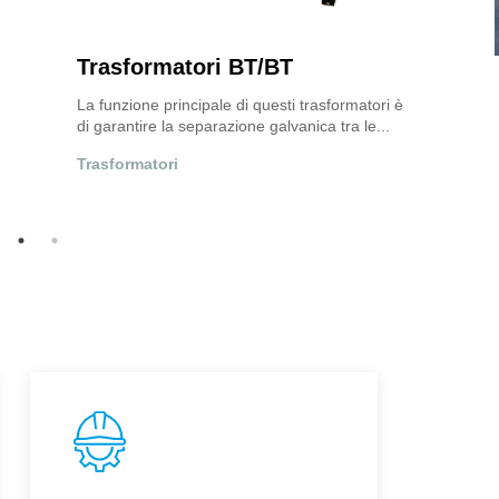
Trasformatori ad Alta Tensione
T
Forniamo una serie di trasformatori di potenza
I 
a bagno d'olio fino a 500 kV e 1.000 MVA....
qu
Trasformatori
Tr