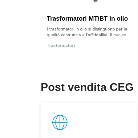
n olio
Trasformatori BT/BT
no per la
La funzione principale di questi trasformatori è
l nucleo...
di garantire la separazione galvanica tra le...
Trasformatori
Post vendita CEG