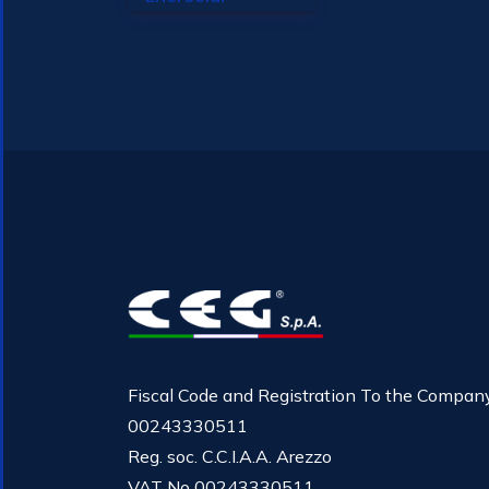
Fiscal Code and Registration To the Compan
00243330511
Reg. soc. C.C.I.A.A. Arezzo
VAT No 00243330511