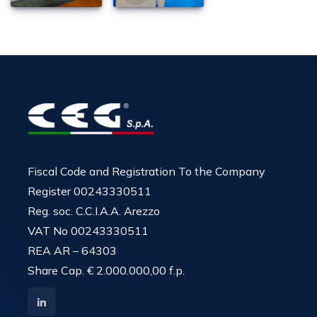
Fiscal Code and Registration To the Company
Register 00243330511
Reg. soc. C.C.I.A.A. Arezzo
VAT No 00243330511
REA AR – 64303
Share Cap. € 2.000.000,00 f.p.